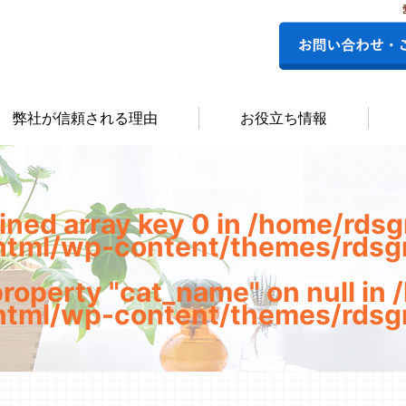
弊社が信頼される理由
お役立ち情報
ined array key 0 in
/home/rds
html/wp-content/themes/rdsg
property "cat_name" on null in
html/wp-content/themes/rdsg