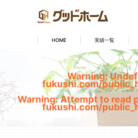
HOME
実績一覧
Warning
: Undef
fukushi.com/public_
Warning
: Attempt to read 
fukushi.com/public_