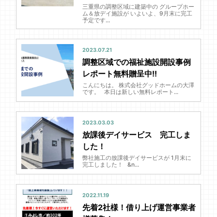
三重県の調整区域に建築中の グループホー
ム＆放デイ施設が いよいよ、9月末に完工
予定です...
2023.07.21
調整区域での福祉施設開設事例
レポート無料贈呈中!!
こんにちは。 株式会社グッドホームの大澤
です。 本日は新しい無料レポート...
2023.03.03
放課後デイサービス 完工しま
した！
弊社施工の放課後デイサービスが 1月末に
完工しました！ &n...
2022.11.19
先着2社様！借り上げ運営事業者