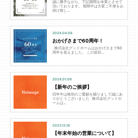
誠に勝手ながら、下記期間を休業とさせて
頂いております。 期間中は大変ご不便をお
掛け致し...
2024.04.08
おかげさまで60周年！
株式会社グッドホームはおかげさまで60
周年を迎えました。 この節目...
2024.01.06
【新年のご挨拶】
旧年中は格別のご愛顧を賜りまして誠にあ
りがとうございました 株式会社グッドホ
ームは...
2023.12.16
【年末年始の営業について】