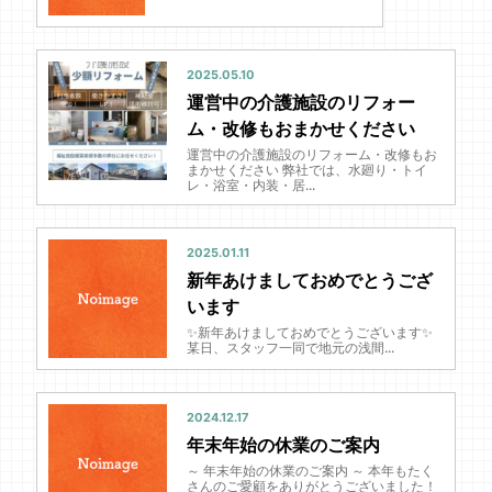
2025.05.10
運営中の介護施設のリフォー
ム・改修もおまかせください
運営中の介護施設のリフォーム・改修もお
まかせください 弊社では、水廻り・トイ
レ・浴室・内装・居...
2025.01.11
新年あけましておめでとうござ
います
✨新年あけましておめでとうございます✨
某日、スタッフ一同で地元の浅間...
2024.12.17
年末年始の休業のご案内
～ 年末年始の休業のご案内 ～ 本年もたく
さんのご愛顧をありがとうございました！