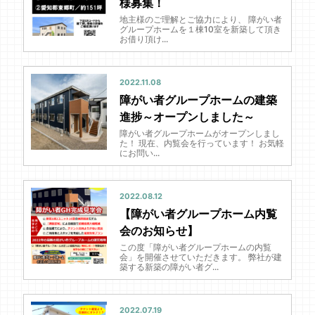
様募集！
地主様のご理解とご協力により、 障がい者
グループホームを１棟10室を新築して頂き
お借り頂け...
2022.11.08
障がい者グループホームの建築
進捗～オープンしました～
障がい者グループホームがオープンしまし
た！ 現在、内覧会を行っています！ お気軽
にお問い...
2022.08.12
【障がい者グループホーム内覧
会のお知らせ】
この度「障がい者グループホームの内覧
会」を開催させていただきます。 弊社が建
築する新築の障がい者グ...
2022.07.19