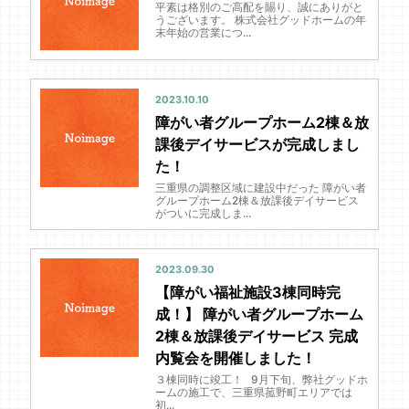
平素は格別のご高配を賜り、誠にありがと
うございます。 株式会社グッドホームの年
末年始の営業につ...
2023.10.10
障がい者グループホーム2棟＆放
課後デイサービスが完成しまし
た！
三重県の調整区域に建設中だった 障がい者
グループホーム2棟＆放課後デイサービス
がついに完成しま...
2023.09.30
【障がい福祉施設3棟同時完
成！】 障がい者グループホーム
2棟＆放課後デイサービス 完成
内覧会を開催しました！
３棟同時に竣工！ 9月下旬、弊社グッドホ
ームの施工で、三重県菰野町エリアでは
初...